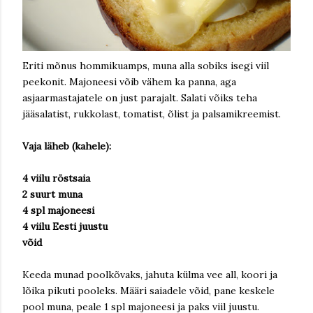
Eriti mõnus hommikuamps, muna alla sobiks isegi viil
peekonit. Majoneesi võib vähem ka panna, aga
asjaarmastajatele on just parajalt. Salati võiks teha
jääsalatist, rukkolast, tomatist, õlist ja palsamikreemist.
Vaja läheb (kahele):
4 viilu röstsaia
2 suurt muna
4 spl majoneesi
4 viilu Eesti juustu
võid
Keeda munad poolkõvaks, jahuta külma vee all, koori ja
lõika pikuti pooleks. Määri saiadele võid, pane keskele
pool muna, peale 1 spl majoneesi ja paks viil juustu.