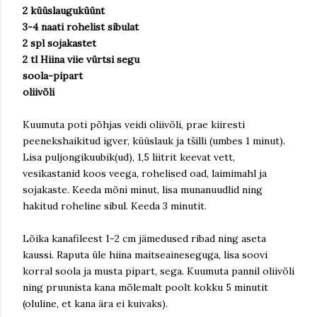
2 küüslauguküünt
3-4 naati rohelist sibulat
2 spl sojakastet
2 tl Hiina viie vürtsi segu
soola-pipart
oliivõli
Kuumuta poti põhjas veidi oliivõli, prae kiiresti
peenekshaikitud igver, küüslauk ja tšilli (umbes 1 minut).
Lisa puljongikuubik(ud), 1,5 liitrit keevat vett,
vesikastanid koos veega, rohelised oad, laimimahl ja
sojakaste. Keeda mõni minut, lisa munanuudlid ning
hakitud roheline sibul. Keeda 3 minutit.
Lõika kanafileest 1-2 cm jämedused ribad ning aseta
kaussi. Raputa üle hiina maitseaineseguga, lisa soovi
korral soola ja musta pipart, sega. Kuumuta pannil oliivõli
ning pruunista kana mõlemalt poolt kokku 5 minutit
(oluline, et kana ära ei kuivaks).