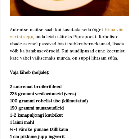
Autentse maitse saab kui kasutada seda õiget
Hiina viie
vürtsi segu
, mida leiab näiteks Piprapoest. Roheliste
ubade asemel passivad hästi suhkruhernekaunad, lisada
võib ka bambusevõrseid. Kui nuudlipusad enne keetmist
käte vahel väiksemaks murda, on suppi lihtsam süüa.
Vaja läheb (neljale):
2 suuremat broilerifileed
225 grammi vesikastaneid (vees)
100 grammi rohelisi ube (külmutatud)
150 grammi munanuudleid
1-2 kanapuljongi kuubikut
1 laimi mahl
½-1 värske punane tšillikaun
1 cm pikkune jupp ingverit