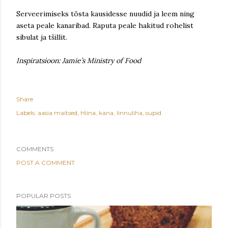
Serveerimiseks tõsta kausidesse nuudid ja leem ning
aseta peale kanaribad. Raputa peale hakitud rohelist
sibulat ja tšillit.
Inspiratsioon: Jamie’s Ministry of Food
Share
Labels:
aasia maitsed
Hiina
kana
linnuliha
supid
COMMENTS
POST A COMMENT
POPULAR POSTS