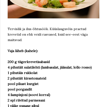
Tervislik ja ilus õhtusöök. Küüslauguvõis praetud
krevetid on ehk veidi rasvased, kuid see-eest väga
maitsvad.
Vaja läheb (kahele):
200 g tiigerkrevetisabasid
4 pihutäit salatilehti (lambasalat, jääsalat, lollo rosso)
1 pihutäis rukkolat
2 pihutäit kirsstomateid
pool pikast kurgist
pool porgandit
4 šampinjoni (soovi korral)
2 spl riivitud parmesani
1 väike punane sibul