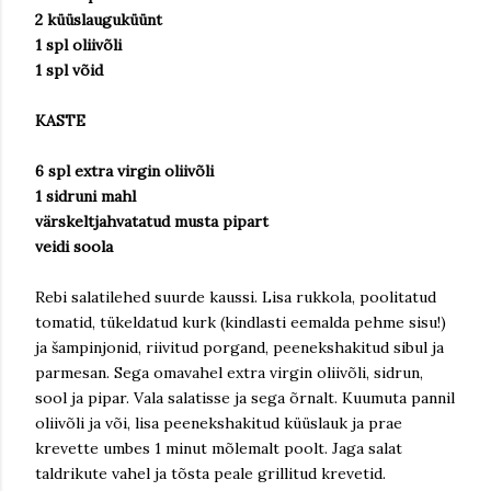
2 küüslauguküünt
1 spl oliivõli
1 spl võid
KASTE
6 spl extra virgin oliivõli
1 sidruni mahl
värskeltjahvatatud musta pipart
veidi soola
Rebi salatilehed suurde kaussi. Lisa rukkola, poolitatud
tomatid, tükeldatud kurk (kindlasti eemalda pehme sisu!)
ja šampinjonid, riivitud porgand, peenekshakitud sibul ja
parmesan. Sega omavahel extra virgin oliivõli, sidrun,
sool ja pipar. Vala salatisse ja sega õrnalt. Kuumuta pannil
oliivõli ja või, lisa peenekshakitud küüslauk ja prae
krevette umbes 1 minut mõlemalt poolt. Jaga salat
taldrikute vahel ja tõsta peale grillitud krevetid.