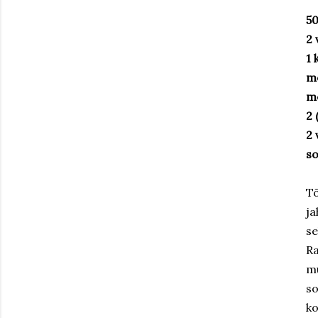
50
2 
1 
mõ
me
2
2 
so
Tõ
ja
se
Ra
mu
so
ko