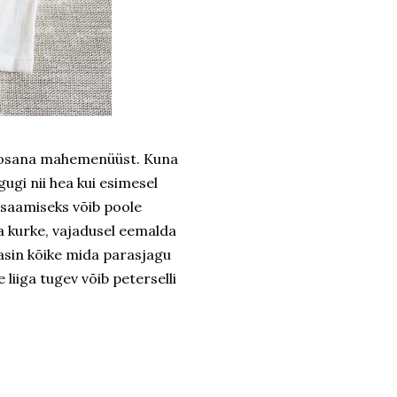
s osana mahemenüüst. Kuna
ugi nii hea kui esimesel
 saamiseks võib poole
a kurke, vajadusel eemalda
tasin kõike mida parasjagu
liiga tugev võib peterselli