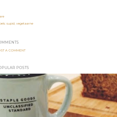
are
els:
supid
vegetaarne
OMMENTS
ST A COMMENT
OPULAR POSTS