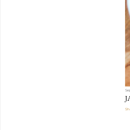
Se
J
Sh