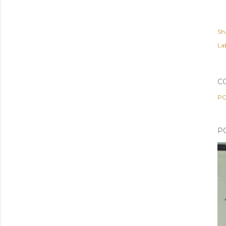
Sh
Lab
C
PO
P