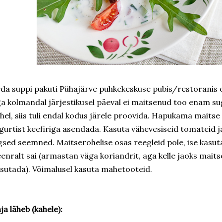
da suppi pakuti Pühajärve puhkekeskuse pubis/restorani
a kolmandal järjestikusel päeval ei maitsenud too enam sug
hel, siis tuli endal kodus järele proovida. Hapukama maitse
gurtist keefiriga asendada. Kasuta vähevesiseid tomateid j
igsed seemned. Maitserohelise osas reegleid pole, ise kasu
enralt sai (armastan väga koriandrit, aga kelle jaoks maitse 
sutada). Võimalusel kasuta mahetooteid.
ja läheb (kahele):