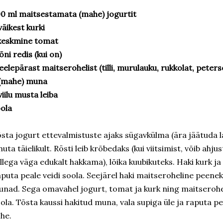
0 ml maitsestamata (mahe) jogurtit
väikest kurki
keskmine tomat
ni redis (kui on)
elepärast maitserohelist (tilli, murulauku, rukkolat, petersel
 (mahe) muna
viilu musta leiba
ola
sta jogurt ettevalmistuste ajaks sügavkülma (ära jäätuda 
huta täielikult. Rösti leib krõbedaks (kui viitsimist, võib ahju
llega väga edukalt hakkama), lõika kuubikuteks. Haki kurk ja
puta peale veidi soola. Seejärel haki maitseroheline peenek
nad. Sega omavahel jogurt, tomat ja kurk ning maitseroheli
ola. Tõsta kaussi hakitud muna, vala supiga üle ja raputa pe
he.