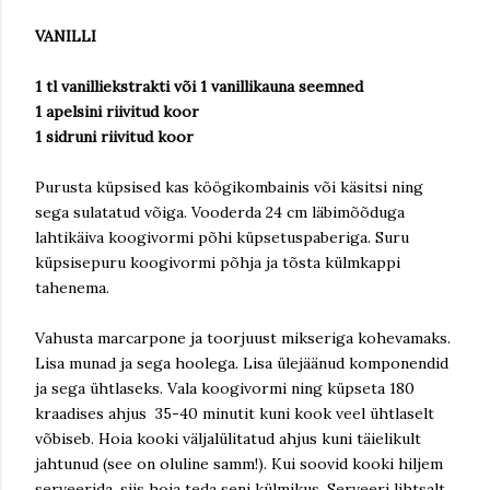
VANILLI
1 tl vanilliekstrakti või 1 vanillikauna seemned
1 apelsini riivitud koor
1 sidruni riivitud koor
Purusta küpsised kas köögikombainis või käsitsi ning
sega sulatatud võiga. Vooderda 24 cm läbimõõduga
lahtikäiva koogivormi põhi küpsetuspaberiga. Suru
küpsisepuru koogivormi põhja ja tõsta külmkappi
tahenema.
Vahusta marcarpone ja toorjuust mikseriga kohevamaks.
Lisa munad ja sega hoolega. Lisa ülejäänud komponendid
ja sega ühtlaseks. Vala koogivormi ning küpseta 180
kraadises ahjus 35-40 minutit kuni kook veel ühtlaselt
võbiseb. Hoia kooki väljalülitatud ahjus kuni täielikult
jahtunud (see on oluline samm!). Kui soovid kooki hiljem
serveerida, siis hoia teda seni külmikus. Serveeri lihtsalt