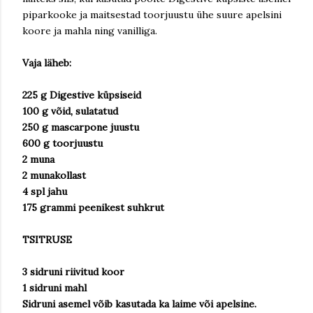
piparkooke ja maitsestad toorjuustu ühe suure apelsini
koore ja mahla ning vanilliga.
Vaja läheb:
225 g Digestive küpsiseid
100 g võid, sulatatud
250 g mascarpone juustu
600 g toorjuustu
2 muna
2 munakollast
4 spl jahu
175 grammi peenikest suhkrut
TSITRUSE
3 sidruni riivitud koor
1 sidruni mahl
Sidruni asemel võib kasutada ka laime või apelsine.