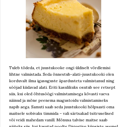
Tuleb tõdeda, et juustukooke ongi üldiselt võrdlemisi
lihtne valmistada. Seda õnnestub-alati-juustukooki olen
korduvalt ilma igasuguste äpardusteta valmistanud ning
sööjad kiidavad alati. Eriti kasulikuks osutub see retsept
siis, kui oled õhtusöögi valmistamisega kõvasti vaeva
näinud ja mõne peenema magustoidu valmistamiseks
napib aega. Samuti saab seda juustukooki hõlpsasti oma
maitsele sobivaks timmida – vali särtsakad tsitruselised
või veidi mahedam vanill. Mõnusa talvise maitse saab
näiteks siis, kui kasutad poolte Digestive küpsiste asemel