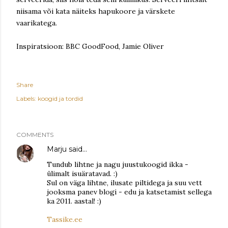
niisama või kata näiteks hapukoore ja värskete
vaarikatega.
Inspiratsioon: BBC GoodFood, Jamie Oliver
Share
Labels:
koogid ja tordid
COMMENTS
Marju
said…
Tundub lihtne ja nagu juustukoogid ikka -
ülimalt isuäratavad. :)
Sul on väga lihtne, ilusate piltidega ja suu vett
jooksma panev blogi - edu ja katsetamist sellega
ka 2011. aastal! :)
Tassike.ee