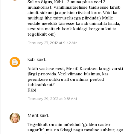
Sul on õigus, Käbi - 2 muna pluss veel 2
munakollast. Vanillimaitselisse täidisesse läheb
ainult sidruni ja apelsini riivitud koor. Võid ka
muidugi ühe tsitruselisega piirduda:) Mulle
endale meeldib täisesse ka sidrunimahla lisada,
sest siis maitseb kook kuidagi kergem kui ta
tegelikult on:)
February 27, 2012 at 9:42 AM
kxbi
said…
Aitäh vastuse eest, Merit! Kavatsen koogi varsti
järgi proovida. Veel viimane küsimus, kas
peenikese suhkru all on silmas peetud
tuhksuhkrut?
Käbi
February 29, 2012 at 9:55 AM
Merit
said…
Tegelikult on siin mõeldud "golden caster
sugar'it", mis on ikkagi nagu tavaline suhkur, aga