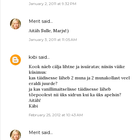
January 2, 2011 at 9:32 PM
Merit
said…
Aitäh Sulle, Marju!:)
January 3, 2011 at 11:05 AM
kxbi
said…
Kook näeb cälja lihtne ja isuäratav, niisiis väike
küsimus:
kas täidisesse läheb 2 muna ja 2 munakollast veel
eraldi juurde?
ja kas vanillimaitselisse täidisesse läheb
tõepoolest nii üks sidrun kui ka üks apelsin?
Aitäh!
Käbi
February 25, 2012 at 10:43 AM
Merit
said…