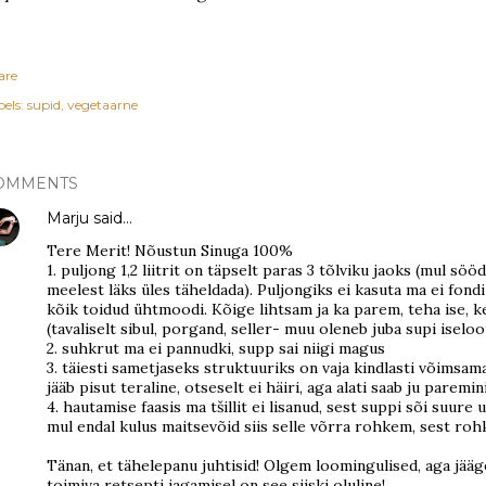
are
els:
supid
vegetaarne
OMMENTS
Marju
said…
Tere Merit! Nõustun Sinuga 100%
1. puljong 1,2 liitrit on täpselt paras 3 tõlviku jaoks (mul söö
meelest läks üles täheldada). Puljongiks ei kasuta ma ei fond
kõik toidud ühtmoodi. Kõige lihtsam ja ka parem, teha ise, k
(tavaliselt sibul, porgand, seller- muu oleneb juba supi iselo
2. suhkrut ma ei pannudki, supp sai niigi magus
3. täiesti sametjaseks struktuuriks on vaja kindlasti võimsa
jääb pisut teraline, otseselt ei häiri, aga alati saab ju paremin
4. hautamise faasis ma tšillit ei lisanud, sest suppi sõi suure
mul endal kulus maitsevõid siis selle võrra rohkem, sest rohk
Tänan, et tähelepanu juhtisid! Olgem loomingulised, aga jääg
toimiva retsepti jagamisel on see siiski oluline!