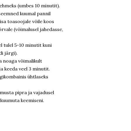
 pehmeks (umbes 10 minutit).
iseemned kuumal pannil
sa toasoojale võile koos
kõrvale (võimalusel jahedasse,
 tulel 5-10 minutit kuni
i järgi).
a noaga võimalikult
a keeda veel 3 minutit.
ögikombainis ühtlaseks
musta pipra ja vajadusel
 kuumuta keemiseni.