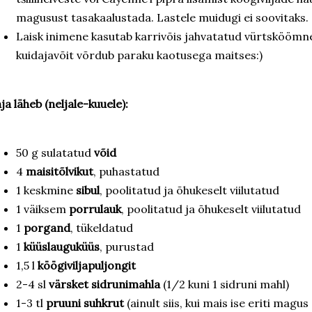
magusust tasakaalustada. Lastele muidugi ei soovitaks.
Laisk inimene kasutab karrivõis jahvatatud vürtsköömn
kuidajavõit võrdub paraku kaotusega maitses:)
ja läheb (neljale-kuuele):
50 g sulatatud
võid
4
maisitõlvikut
, puhastatud
1 keskmine
sibul
, poolitatud ja õhukeselt viilutatud
1 väiksem
porrulauk
, poolitatud ja õhukeselt viilutatud
1
porgand
, tükeldatud
1
küüslauguküüs
, purustad
1,5 l
köögiviljapuljongit
2-4 sl
värsket sidrunimahla
(1/2 kuni 1 sidruni mahl)
1-3 tl
pruuni suhkrut
(ainult siis, kui mais ise eriti magus 