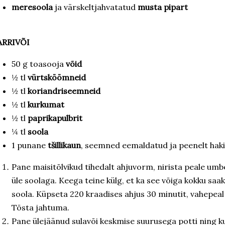
meresoola
ja värskeltjahvatatud
musta pipart
ARRIVÕI
50 g toasooja
võid
½ tl
vürtsköömneid
½ tl
koriandriseemneid
½ tl
kurkumat
½ tl
paprikapulbrit
¼ tl
soola
1 punane
tšillikaun
, seemned eemaldatud ja peenelt hak
Pane maisitõlvikud tihedalt ahjuvorm, nirista peale umbes
üle soolaga. Keega teine külg, et ka see võiga kokku saaks
soola. Küpseta 220 kraadises ahjus 30 minutit, vahepeal
Tõsta jahtuma.
Pane ülejäänud sulavõi keskmise suurusega potti ning k