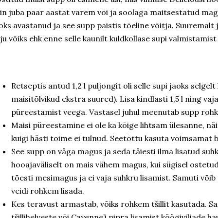
in juba paar aastat varem või ja soolaga maitsestatud magu
oks avastanud ja see supp paistis tõeline võitja. Suuremalt 
ju võiks ehk enne selle kaunilt kuldkollase supi valmistamist
Retseptis antud 1,2 l puljongit oli selle supi jaoks selgelt 
maisitõlvikud ekstra suured). Lisa kindlasti 1,5 l ning va
püreestamist veega. Vastasel juhul meenutab supp roh
Maisi püreestamine ei ole ka kõige lihtsam ülesanne, nä
kuigi hästi toime ei tulnud. Seetõttu kasuta võimsamat 
See supp on väga magus ja seda täiesti ilma lisatud suhk
hooajaväliselt on mais vähem magus, kui sügisel ostetud
tõesti mesimagus ja ei vaja suhkru lisamist. Samuti võib
veidi rohkem lisada.
Kes teravust armastab, võiks rohkem tšillit kasutada. S
tšillihelveste või Cayenne’i pipra lisamist köögiviljade h