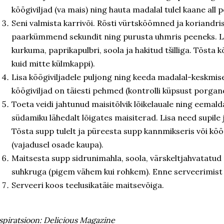
köögiviljad (va mais) ning hauta madalal tulel kaane all
Seni valmista karrivõi. Rösti vürtsköömned ja koriandr
paarkümmend sekundit ning purusta uhmris peeneks. Li
kurkuma, paprikapulbri, soola ja hakitud tšilliga. Tõsta 
kuid mitte külmkappi).
Lisa köögiviljadele puljong ning keeda madalal-keskmisel
köögiviljad on täiesti pehmed (kontrolli küpsust porgand
Toeta veidi jahtunud maisitõlvik lõikelauale ning eemald
südamiku lähedalt lõigates maisiterad. Lisa need supile j
Tõsta supp tulelt ja püreesta supp kannmikseris või kö
(vajadusel osade kaupa).
Maitsesta supp sidrunimahla, soola, värskeltjahvatatud 
suhkruga (pigem vähem kui rohkem). Enne serveerimist
Serveeri koos teelusikatäie maitsevõiga.
spiratsioon: Delicious Magazine