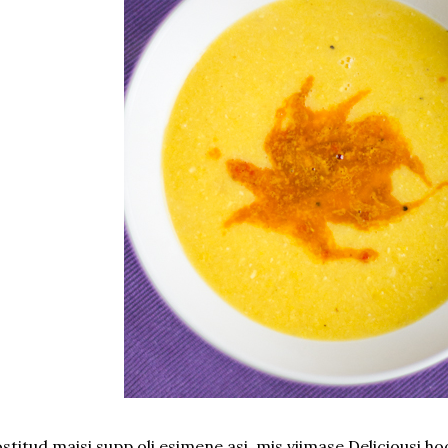
stitud maisi supp oli esimene asi, mis viimase Deliciousi hoo