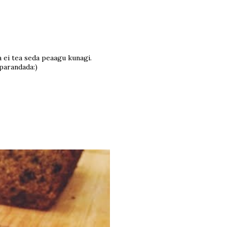
a ei tea seda peaagu kunagi.
parandada:)