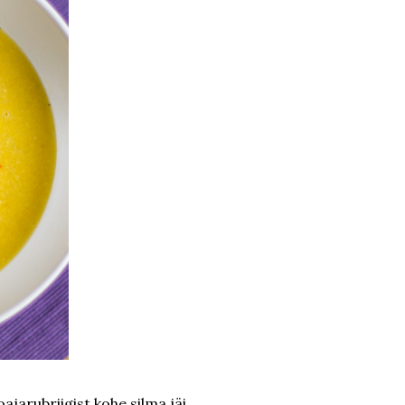
ajarubriigist kohe silma jäi.