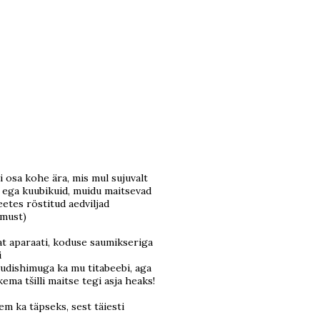
di osa kohe ära, mis mul sujuvalt
i ega kuubikuid, muidu maitsevad
eetes röstitud aedviljad
omust)
mat aparaati, koduse saumikseriga
i
 uudishimuga ka mu titabeebi, aga
ema tšilli maitse tegi asja heaks!
em ka täpseks, sest täiesti