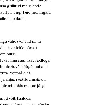
sa grillitud maisi enda
jaolt nii ongi, kuid mõningaid
 silmas pidada.
liiga vähe (või olid minu
jadusel vedelda pärast
kem putru.
iteks minu saumikser sellega
blenderit või köögikombaini.
ruta. Võimalik, et
 ja ahjus röstitud mais on
 sidrunimahla maitse järgi
amuti võib kaaluda
autamise faasis, see aitaks ka