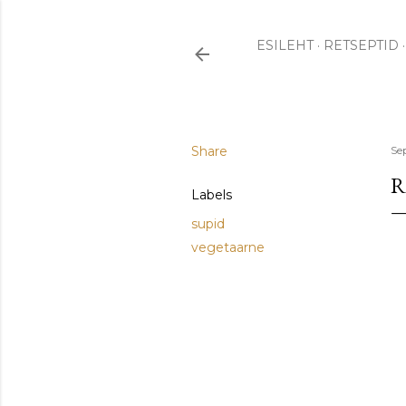
ESILEHT
RETSEPTID
Share
Se
R
Labels
supid
vegetaarne