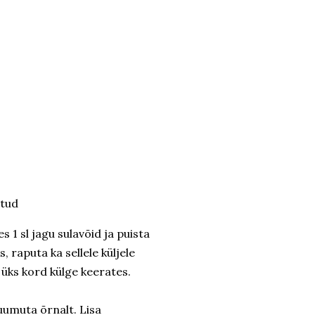
itud
 1 sl jagu sulavõid ja puista
, raputa ka sellele küljele
 üks kord külge keerates.
uumuta õrnalt. Lisa