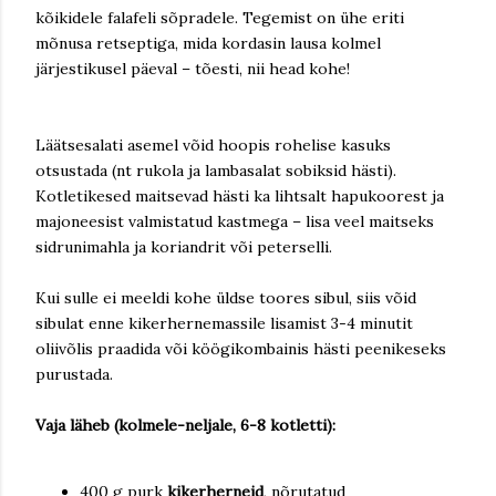
kõikidele falafeli sõpradele. Tegemist on ühe eriti
mõnusa retseptiga, mida kordasin lausa kolmel
järjestikusel päeval – tõesti, nii head kohe!
Läätsesalati asemel võid hoopis rohelise kasuks
otsustada (nt rukola ja lambasalat sobiksid hästi).
Kotletikesed maitsevad hästi ka lihtsalt hapukoorest ja
majoneesist valmistatud kastmega – lisa veel maitseks
sidrunimahla ja koriandrit või peterselli.
Kui sulle ei meeldi kohe üldse toores sibul, siis võid
sibulat enne kikerhernemassile lisamist 3-4 minutit
oliivõlis praadida või köögikombainis hästi peenikeseks
purustada.
Vaja läheb (kolmele-neljale, 6-8 kotletti):
400 g purk
kikerherneid
, nõrutatud