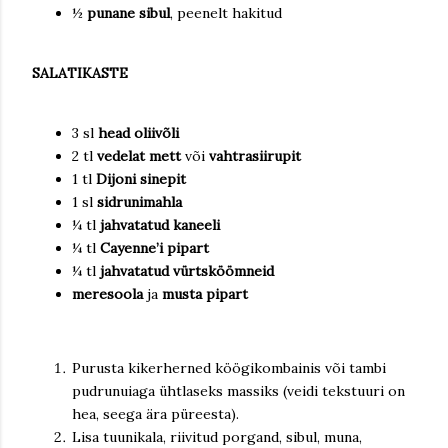
½
punane sibul
, peenelt hakitud
SALATIKASTE
3 sl
head oliivõli
2 tl
vedelat mett
või
vahtrasiirupit
1 tl
Dijoni sinepit
1 sl
sidrunimahla
¼ tl
jahvatatud kaneeli
¼ tl
Cayenne’i pipart
¼ tl
jahvatatud vürtsköömneid
meresoola
ja
musta pipart
Purusta kikerherned köögikombainis või tambi
pudrunuiaga ühtlaseks massiks (veidi tekstuuri on
hea, seega ära püreesta).
Lisa tuunikala, riivitud porgand, sibul, muna,