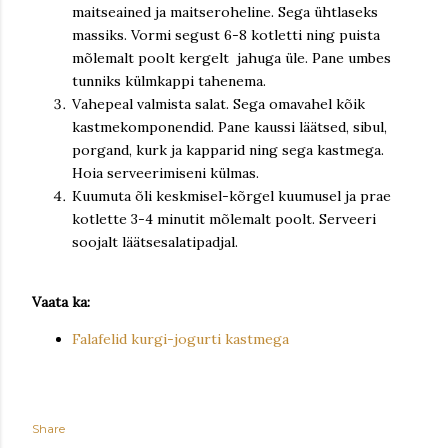
maitseained ja maitseroheline. Sega ühtlaseks
massiks. Vormi segust 6-8 kotletti ning puista
mõlemalt poolt kergelt jahuga üle. Pane umbes
tunniks külmkappi tahenema.
Vahepeal valmista salat. Sega omavahel kõik
kastmekomponendid. Pane kaussi läätsed, sibul,
porgand, kurk ja kapparid ning sega kastmega.
Hoia serveerimiseni külmas.
Kuumuta õli keskmisel-kõrgel kuumusel ja prae
kotlette 3-4 minutit mõlemalt poolt. Serveeri
soojalt läätsesalatipadjal.
Vaata ka:
Falafelid kurgi-jogurti kastmega
Share