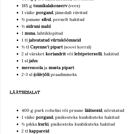
185 g
tuunikalakonserv
(vees)
1 väike
porgand
, jämedalt riivitud
½ punane
sibul
, peenelt hakitud
½
sidruni mahl
1
muna
, lahtiklopitud
1 tl
jahvatatud vürtsköömneid
½ tl
Cayenne’i pipart
(soovi korral)
2 sl värsket
koriandrit
või
lehtpeterselli
, hakitud
1 sl
jahu
meresoola
ja
musta pipart
2-3 sl
(oliiv)õli
praadimiseks
LÄÄTSESALAT
400 g purk rohelisi või pruune
läätsesid
, nõrutatud
1 väike
porgand
, pisikesteks kuubikuteks hakitud
½ pikka
kurki
, pisikesteks kuubikuteks hakitud
2 tl
kappareid