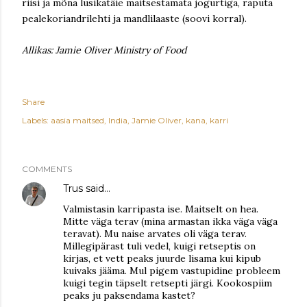
riisi ja mõna lusikatäie maitsestamata jogurtiga, raputa
pealekoriandrilehti ja mandlilaaste (soovi korral).
Allikas: Jamie Oliver Ministry of Food
Share
Labels:
aasia maitsed
India
Jamie Oliver
kana
karri
COMMENTS
Trus
said…
Valmistasin karripasta ise. Maitselt on hea.
Mitte väga terav (mina armastan ikka väga väga
teravat). Mu naise arvates oli väga terav.
Millegipärast tuli vedel, kuigi retseptis on
kirjas, et vett peaks juurde lisama kui kipub
kuivaks jääma. Mul pigem vastupidine probleem
kuigi tegin täpselt retsepti järgi. Kookospiim
peaks ju paksendama kastet?