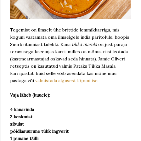
Tegemist on ilmselt ühe brittide lemmikkarriga, mis
koguni vaatamata oma ilmselgele india päritolule, hoopis
Suurbritanniast tulebki. Kana
tikka masala
on just paraja
teravusega kreemjas karri, milles on mõnus riisi leotada
(kastmearmastajad oskavad seda hinnata). Jamie Oliveri
retseptis on kasutatud valmis Pataks Tikka Masala
karripastat, kuid selle võib asendata kas mõne muu
pastaga või
valmistada algusest lõpuni ise.
Vaja läheb (kuuele):
4 kanarinda
2 keskmist
sibulat
pöidlasuurune tükk ingverit
1 punane tšilli