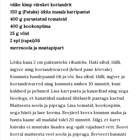
väike kimp värsket koriandrit
150 g (Pataks)
tikka masala
karripastat
400 g purustatud tomateid
400 g kookospiima
25 g võid
2 spl (rapsi)õli
meresoola ja mustapipart
Lõika kana 2 cm paksusteks ribadeks. Haki sibul, tšilli,
ingver ning koriandrivarred (lehed pane kõrvale).
Kuumuta haudepannil õli ja või, lisa sibul, tšilli, ingver ja
koriandrivarred ning kuumuta umbes 10 minutit, kuni
kuldsed ja pehmed. Lisa karrpasta ja kanaribad ning sega
hoolega, et kanatükid saaksid ühtlaselt pastaga kaetud.
Maitsesta soola ja pipraga. Lisa tomatid, kookospiim,
sega hästi ja lase keema. Seejärel keera kuumus maha ja
hauta kaane all madalal tulel 20 minutit. Jälgi, et karri
kuivaks ei muutuks lisades aeg-ajalt vajadusel vett. Soovi
korral maitsesta veel soola ja pipraga. Serveeri basmati