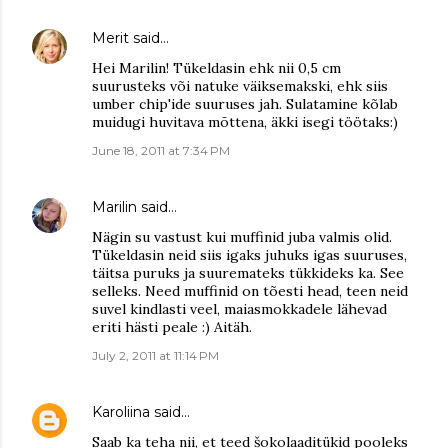
Merit
said…
Hei Marilin! Tükeldasin ehk nii 0,5 cm
suurusteks või natuke väiksemakski, ehk siis
umber chip'ide suuruses jah. Sulatamine kõlab
muidugi huvitava mōttena, äkki isegi töötaks:)
June 18, 2011 at 7:34 PM
Marilin
said…
Nägin su vastust kui muffinid juba valmis olid.
Tükeldasin neid siis igaks juhuks igas suuruses,
täitsa puruks ja suuremateks tükkideks ka. See
selleks. Need muffinid on tõesti head, teen neid
suvel kindlasti veel, maiasmokkadele lähevad
eriti hästi peale :) Aitäh.
July 2, 2011 at 11:14 PM
Karoliina
said…
Saab ka teha nii, et teed šokolaaditükid pooleks