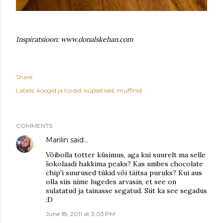
Inspiratsioon: www.donalskehan.com
Share
Labels:
koogid ja tordid
küpsetised
muffinid
COMMENTS
Marilin
said…
Võibolla totter küsimus, aga kui suurelt ma selle
šokolaadi hakkima peaks? Kas umbes chocolate
chip'i suurused tükid või täitsa puruks? Kui aus
olla siis nime lugedes arvasin, et see on
sulatatud ja tainasse segatud. Siit ka see segadus
:D
June 18, 2011 at 3:03 PM