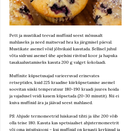
Pett ja mustikad teevad muffinid seest mõnusalt
mahlaseks ja need maitsevad hea ka järgmisel päeval.
Mustikate asemel võid jõhvikaid kasutada. Sellisel juhul
võta sidruni asemel ühe apelsini riivitud koor ja hapuka
tasakaalustamiseks kasuta 200 g valget šokolaadi.
Muffinite küpsetusajad varieeruvad erinevates
retseptides, kuid 225 kraadise kiirküpsetamise asemel
soovitan siiski temperatuur 180-190 kraadi juures hoida
ja vajadusel veidi kauem küpsetada (20-30 minutit). Nii ei
kuiva muffinid ära ja jäävad seest mahlased.
PS: Ahjude termomeetrid luiskavad tihti ja ühe 200 võib
olla teise 180. Kasuta kas spetsiaalset ahjutermomeetrit
või oma intuitsiooni – kui muffinid on kenasti kerkinud ja