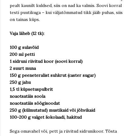
pealt kaunilt kuldsed, siis on nad ka valmis. Soovi korral
testi puutikuga – kui väljatõmmatud tikk jääb puhas, siis
on tainas küps.
Vaja läheb (12 tk):
100 g sulavõid
200 ml petti
1 sidruni riivitud koor (soovi korral)
2 suurt muna
150 g peeneteralist suhkrut (caster sugar)
250 g jahu
1,5 tl küpsetuspulbrit
noaotsatäis soola
noaotsatäis söögisoodat
250 g (külmutatud) mustikaid või jõhvikaid
100-200 g valget šokolaadi, hakitud
Sega omavahel või, pett ja riivitud sidrunikoor. Tõsta