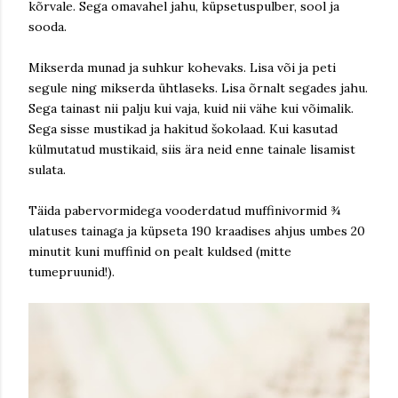
kõrvale. Sega omavahel jahu, küpsetuspulber, sool ja
sooda.
Mikserda munad ja suhkur kohevaks. Lisa või ja peti
segule ning mikserda ühtlaseks. Lisa õrnalt segades jahu.
Sega tainast nii palju kui vaja, kuid nii vähe kui võimalik.
Sega sisse mustikad ja hakitud šokolaad. Kui kasutad
külmutatud mustikaid, siis ära neid enne tainale lisamist
sulata.
Täida pabervormidega vooderdatud muffinivormid ¾
ulatuses tainaga ja küpseta 190 kraadises ahjus umbes 20
minutit kuni muffinid on pealt kuldsed (mitte
tumepruunid!).