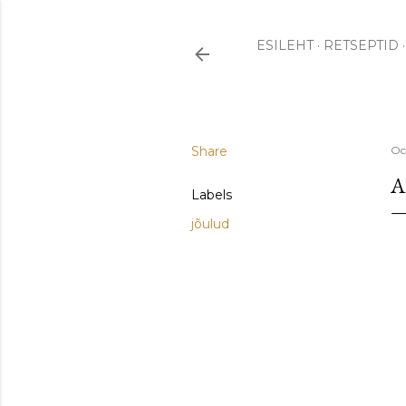
ESILEHT
RETSEPTID
Share
Oc
A
Labels
jõulud