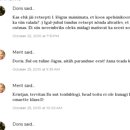
Doris
said…
Kas ehk jäi retsepti 1. lõigus mainimata, et koos apelsinikoo
ka viin valada? :) Igal-juhul tundus retsept nõnda ahvatlev, et
ostmas. Et siis novembriks oleks midagi maitsvat ka seest so
October 22, 2010 at 7:51 PM
Merit
said…
Doris, Sul on tuline õigus, aitäh paranduse eest! Anna teada ku
October 25, 2010 at 9:39 AM
Merit
said…
Kristjan, tervitan Su uut toidublogi, head toitu ei ole kunagi 
omaette klass:D
October 25, 2010 at 10:02 AM
Doris
said…