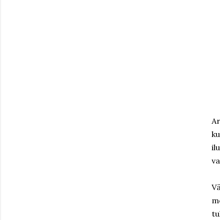
Ar
ku
il
va
Vä
mõ
tu