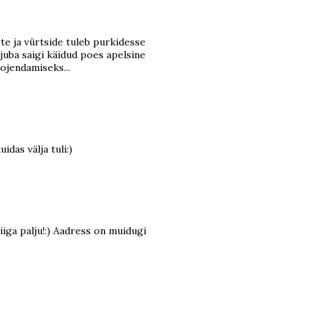
rte ja vürtside tuleb purkidesse
 juba saigi käidud poes apelsine
ojendamiseks...
idas välja tuli:)
liiga palju!:) Aadress on muidugi