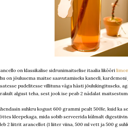
ancello on klassikalise sidrunimaitselise itaalia likööri
limo
hu on jõulusema maitse saavutamiseks kaneeli, kardemoni ja
usatesse pudelitesse villituna väga hästi jõulukingituseks, 
rakult algust teha, sest jook ise peab 2 nädalat maitsestum
hendasin suhkru kogust 600 grammi pealt 500le, kuid ka sel
ttes kleepekaga, mida sobib serveerida külmalt digestiivin
leb 2 liitrit arancellot (1 liiter viina, 500 ml vett ja 500 g suh