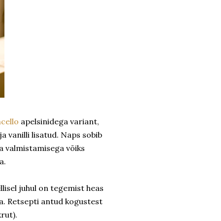
ncello
apelsinidega variant,
 vanilli lisatud. Naps sobib
aga valmistamisega võiks
a.
lisel juhul on tegemist heas
a. Retsepti antud kogustest
krut).