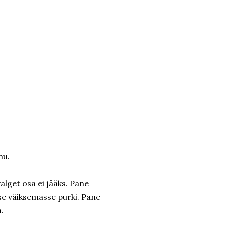
nu.
valget osa ei jääks. Pane
se väiksemasse purki. Pane
.