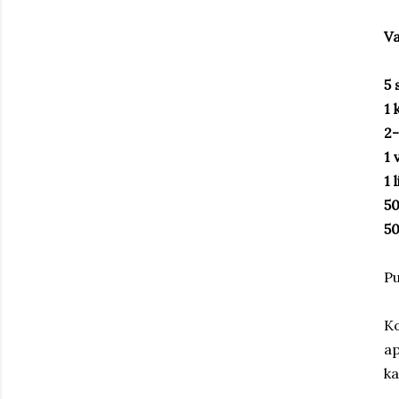
Va
5 
1 
2
1 
1 
50
50
Pu
Ko
ap
ka