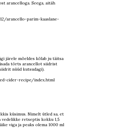
aost arancelloga. Seega, aitäh
/12/arancello-parim-kaaslane-
gi järele mõeldes kõlab ju täitsa
lisada törts arancellot siidrist
iidrit nüüd kutsudagi).
d-cider-recipe/index.html
kkis küsimus. Nimelt ütled sa, et
n vedelikke retseptis kokku 1,5
n väike viga ja peaks olema 1000 ml