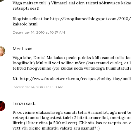
Väga maitsev tuli! :) Viimasel ajal olen täiesti sõltuvuses kak
retsepti eest!
Blogisin sellest ka: http://koogikatsed.blogspot.com/2010
kakaole.html
December 14, 2010 at 10:57 AM
Merit
said…
Väga lahe, Doris! Ma kakao peale poleks küll osanud tulla, kui
loogiliselt:) Mul tuli veel selline mõte (katsetanud ei ole), et 
tehtud hõõgveinine (või kuidas seda vürtsidega kuumutatud s
Nt: http://www.foodnetwork.com/recipes/bobby-flay/mulle
December 14, 2010 at 11:10 AM
Trinzu
said…
Proovisime elukaaslasega samuti teha Arancellot, aga meil te
retsepti antud kogustest tuleb 2 liitrit arancellot, ometigi o
liitrit (1 liiter viina ja 500 ml vett). Ehk siis kas retseptis o
vett või oleme millestki valesti aru saanud? :)