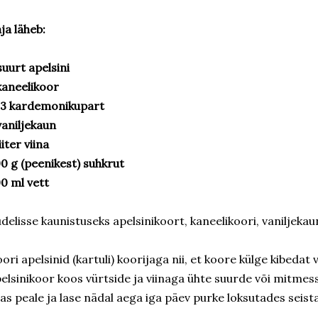
ja läheb:
suurt apelsini
kaneelikoor
-3 kardemonikupart
vaniljekaun
liiter viina
0 g (peenikest) suhkrut
0 ml vett
delisse kaunistuseks apelsinikoort, kaneelikoori, vaniljekau
ori apelsinid (kartuli) koorijaga nii, et koore külge kibedat 
elsinikoor koos vürtside ja viinaga ühte suurde või mitmes
as peale ja lase nädal aega iga päev purke loksutades seista