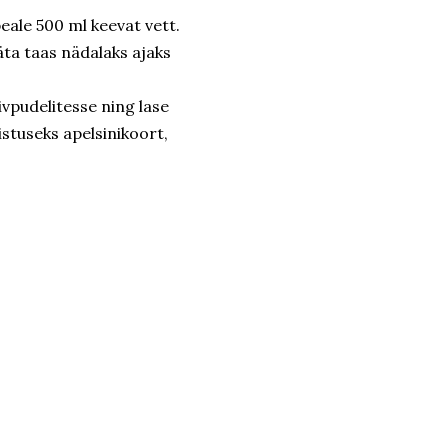
eale 500 ml keevat vett.
Jäta taas nädalaks ajaks
vpudelitesse ning lase
istuseks apelsinikoort,