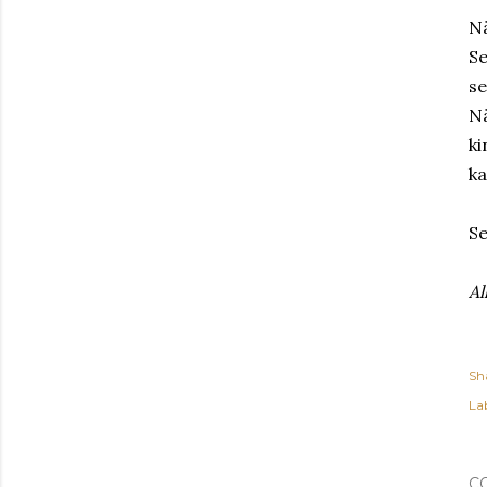
Nä
Se
se
Nä
ki
ka
Se
Al
Sh
Lab
C