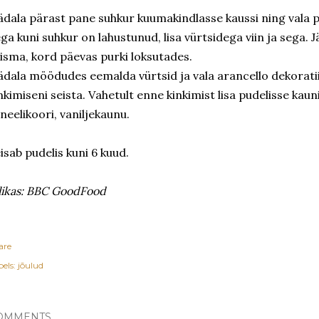
dala pärast pane suhkur kuumakindlasse kaussi ning vala p
ga kuni suhkur on lahustunud, lisa vürtsidega viin ja sega. 
isma, kord päevas purki loksutades.
dala möödudes eemalda vürtsid ja vala arancello dekoratii
nkimiseni seista. Vahetult enne kinkimist lisa pudelisse kaun
neelikoori, vaniljekaunu.
isab pudelis kuni 6 kuud.
likas: BBC GoodFood
are
els:
jõulud
OMMENTS