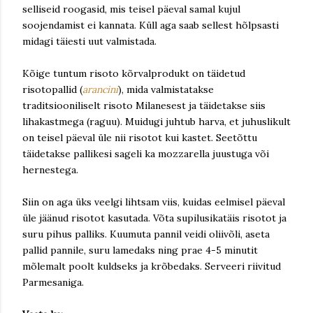
selliseid roogasid, mis teisel päeval samal kujul
soojendamist ei kannata. Küll aga saab sellest hõlpsasti
midagi täiesti uut valmistada.
Kõige tuntum risoto kõrvalprodukt on täidetud
risotopallid (
arancini
), mida valmistatakse
traditsiooniliselt risoto Milanesest ja täidetakse siis
lihakastmega (raguu). Muidugi juhtub harva, et juhuslikult
on teisel päeval üle nii risotot kui kastet. Seetõttu
täidetakse pallikesi sageli ka mozzarella juustuga või
hernestega.
Siin on aga üks veelgi lihtsam viis, kuidas eelmisel päeval
üle jäänud risotot kasutada. Võta supilusikatäis risotot ja
suru pihus palliks. Kuumuta pannil veidi oliivõli, aseta
pallid pannile, suru lamedaks ning prae 4-5 minutit
mõlemalt poolt kuldseks ja krõbedaks. Serveeri riivitud
Parmesaniga.