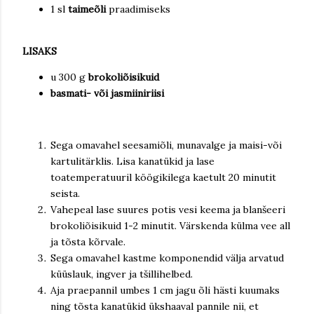
1 sl
taimeõli
praadimiseks
LISAKS
u 300 g
brokoliõisikuid
basmati- või jasmiiniriisi
Sega omavahel seesamiõli, munavalge ja maisi-või
kartulitärklis. Lisa kanatükid ja lase
toatemperatuuril köögikilega kaetult 20 minutit
seista.
Vahepeal lase suures potis vesi keema ja blanšeeri
brokoliõisikuid 1-2 minutit. Värskenda külma vee all
ja tõsta kõrvale.
Sega omavahel kastme komponendid välja arvatud
küüslauk, ingver ja tšillihelbed.
Aja praepannil umbes 1 cm jagu õli hästi kuumaks
ning tõsta kanatükid ükshaaval pannile nii, et