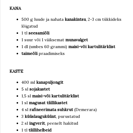
KANA
500 g luude ja nahata
kanakintsu
, 2-3 cm tükkideks
lõigatud
1 tl
seesamiõli
1 suur või 1 väiksemat
munavalget
1 dl (umbes 60 grammi)
maisi-või kartulitärklist
taimeõli
praadimiseks
KASTE
400 ml
kanapuljongit
5 sl
sojakastet
1,5 sl
maisi-või kartulitärklist
1 sl
magusat tšillikastet
4 sl
rafineerimata suhkrut
(Demerara)
3
küüslauguküünt
, purustatud
2 sl
ingverit
, peenelt hakitud
1 tl
tšillihelbeid