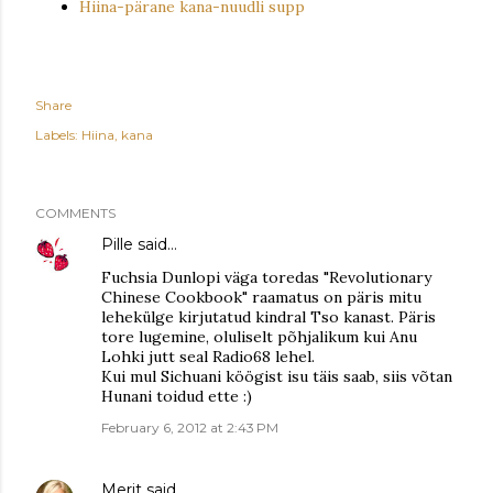
Hiina-pärane kana-nuudli supp
Share
Labels:
Hiina
kana
COMMENTS
Pille
said…
Fuchsia Dunlopi väga toredas "Revolutionary
Chinese Cookbook" raamatus on päris mitu
lehekülge kirjutatud kindral Tso kanast. Päris
tore lugemine, oluliselt põhjalikum kui Anu
Lohki jutt seal Radio68 lehel.
Kui mul Sichuani köögist isu täis saab, siis võtan
Hunani toidud ette :)
February 6, 2012 at 2:43 PM
Merit
said…