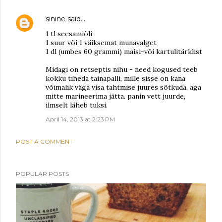
sinine
said…
1 tl seesamiõli
1 suur või 1 väiksemat munavalget
1 dl (umbes 60 grammi) maisi-või kartulitärklist
Midagi on retseptis nihu - need kogused teeb
kokku tiheda tainapalli, mille sisse on kana
võimalik väga visa tahtmise juures sõtkuda, aga
mitte marineerima jätta. panin vett juurde,
ilmselt läheb tuksi.
April 14, 2013 at 2:23 PM
POST A COMMENT
POPULAR POSTS