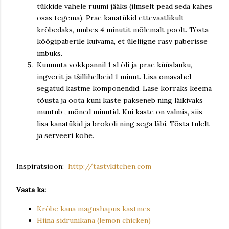
tükkide vahele ruumi jääks (ilmselt pead seda kahes
osas tegema). Prae kanatükid ettevaatlikult
krõbedaks, umbes 4 minutit mõlemalt poolt. Tõsta
köögipaberile kuivama, et üleliigne rasv paberisse
imbuks.
Kuumuta vokkpannil 1 sl õli ja prae küüslauku,
ingverit ja tšillihelbeid 1 minut. Lisa omavahel
segatud kastme komponendid. Lase korraks keema
tõusta ja oota kuni kaste pakseneb ning läikivaks
muutub , mõned minutid. Kui kaste on valmis, siis
lisa kanatükid ja brokoli ning sega läbi. Tõsta tulelt
ja serveeri kohe.
Inspiratsioon:
http://tastykitchen.com
Vaata ka:
Krõbe kana magushapus kastmes
Hiina sidrunikana (lemon chicken)