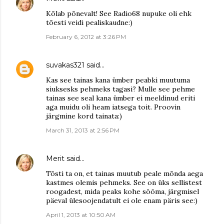
Kõlab põnevalt! See Radio68 nupuke oli ehk
tõesti veidi pealiskaudne:)
February 6, 2012 at 3:26 PM
suvakas321
said…
Kas see tainas kana ümber peabki muutuma
siuksesks pehmeks tagasi? Mulle see pehme
tainas see seal kana ümber ei meeldinud eriti
aga muidu oli heam iatsega toit. Proovin
järgmine kord tainata:)
March 31, 2013 at 2:56 PM
Merit
said…
Tõsti ta on, et tainas muutub peale mõnda aega
kastmes olemis pehmeks. See on üks sellistest
roogadest, mida peaks kohe sööma, järgmisel
päeval ülesoojendatult ei ole enam päris see:)
April 1, 2013 at 10:50 AM