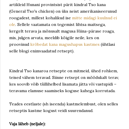
artikleid Hunani provintsist pärit kindral Tso kana
(General Tso's chicken) on üks neist amerikaniseerunud
roogadest, millest kohalikud ise
mitte midagi kuulnud ei
ole
. Sellele vaatamata on tegemist lihtsa maitsega,
kergelt terava ja mõnusalt magusa Hiina-pärase roaga,
mis, julgen arvata, meeldib kõigile neile, kes on
proovinud
krõbedat kana magushapus kastmes
(ühtlasi
selle blogi enimvaadatud retsept).
Kindral Tso kanaroa retsepte on mitmeid, ühed rohkem,
teised vähem teravad. Siinne retsept on mõõdukalt terav,
kes soovib võib tšillihelbed lisamata jätta või vastupidi –
teravama elamuse saamiseks koguse kahega korrutada.
Teades eestlaste (sh iseenda) kastmelembust, olen selles
retseptis kastme kogust veidi suurendanud.
Vaja läheb (neljale):