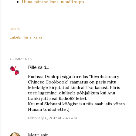
Hiina-pärane kana-nuudli supp
Share
Labels:
Hiina
kana
COMMENTS
Pille
said…
Fuchsia Dunlopi väga toredas "Revolutionary
Chinese Cookbook" raamatus on päris mitu
lehekülge kirjutatud kindral Tso kanast. Päris
tore lugemine, oluliselt põhjalikum kui Anu
Lohki jutt seal Radio68 lehel.
Kui mul Sichuani köögist isu täis saab, siis võtan
Hunani toidud ette :)
February 6, 2012 at 2:43 PM
Merit
said…