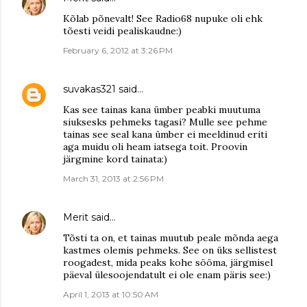
Kõlab põnevalt! See Radio68 nupuke oli ehk
tõesti veidi pealiskaudne:)
February 6, 2012 at 3:26 PM
suvakas321
said…
Kas see tainas kana ümber peabki muutuma
siuksesks pehmeks tagasi? Mulle see pehme
tainas see seal kana ümber ei meeldinud eriti
aga muidu oli heam iatsega toit. Proovin
järgmine kord tainata:)
March 31, 2013 at 2:56 PM
Merit
said…
Tõsti ta on, et tainas muutub peale mõnda aega
kastmes olemis pehmeks. See on üks sellistest
roogadest, mida peaks kohe sööma, järgmisel
päeval ülesoojendatult ei ole enam päris see:)
April 1, 2013 at 10:50 AM