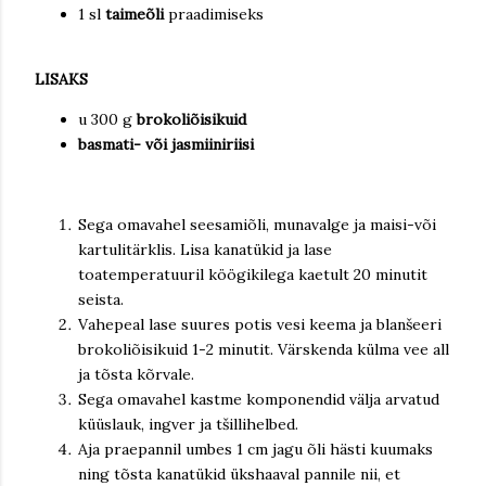
1 sl
taimeõli
praadimiseks
LISAKS
u 300 g
brokoliõisikuid
basmati- või jasmiiniriisi
Sega omavahel seesamiõli, munavalge ja maisi-või
kartulitärklis. Lisa kanatükid ja lase
toatemperatuuril köögikilega kaetult 20 minutit
seista.
Vahepeal lase suures potis vesi keema ja blanšeeri
brokoliõisikuid 1-2 minutit. Värskenda külma vee all
ja tõsta kõrvale.
Sega omavahel kastme komponendid välja arvatud
küüslauk, ingver ja tšillihelbed.
Aja praepannil umbes 1 cm jagu õli hästi kuumaks
ning tõsta kanatükid ükshaaval pannile nii, et