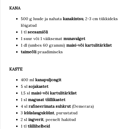
KANA
500 g luude ja nahata
kanakintsu
, 2-3 cm tükkideks
lõigatud
1 tl
seesamiõli
1 suur või 1 väiksemat
munavalget
1 dl (umbes 60 grammi)
maisi-või kartulitärklist
taimeõli
praadimiseks
KASTE
400 ml
kanapuljongit
5 sl
sojakastet
1,5 sl
maisi-või kartulitärklist
1 sl
magusat tšillikastet
4 sl
rafineerimata suhkrut
(Demerara)
3
küüslauguküünt
, purustatud
2 sl
ingverit
, peenelt hakitud
1 tl
tšillihelbeid