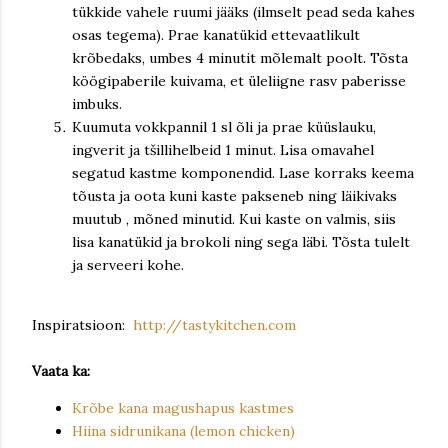
tükkide vahele ruumi jääks (ilmselt pead seda kahes
osas tegema). Prae kanatükid ettevaatlikult
krõbedaks, umbes 4 minutit mõlemalt poolt. Tõsta
köögipaberile kuivama, et üleliigne rasv paberisse
imbuks.
Kuumuta vokkpannil 1 sl õli ja prae küüslauku,
ingverit ja tšillihelbeid 1 minut. Lisa omavahel
segatud kastme komponendid. Lase korraks keema
tõusta ja oota kuni kaste pakseneb ning läikivaks
muutub , mõned minutid. Kui kaste on valmis, siis
lisa kanatükid ja brokoli ning sega läbi. Tõsta tulelt
ja serveeri kohe.
Inspiratsioon:
http://tastykitchen.com
Vaata ka:
Krõbe kana magushapus kastmes
Hiina sidrunikana (lemon chicken)