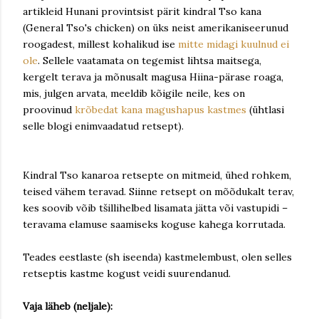
artikleid Hunani provintsist pärit kindral Tso kana
(General Tso's chicken) on üks neist amerikaniseerunud
roogadest, millest kohalikud ise
mitte midagi kuulnud ei
ole
. Sellele vaatamata on tegemist lihtsa maitsega,
kergelt terava ja mõnusalt magusa Hiina-pärase roaga,
mis, julgen arvata, meeldib kõigile neile, kes on
proovinud
krõbedat kana magushapus kastmes
(ühtlasi
selle blogi enimvaadatud retsept).
Kindral Tso kanaroa retsepte on mitmeid, ühed rohkem,
teised vähem teravad. Siinne retsept on mõõdukalt terav,
kes soovib võib tšillihelbed lisamata jätta või vastupidi –
teravama elamuse saamiseks koguse kahega korrutada.
Teades eestlaste (sh iseenda) kastmelembust, olen selles
retseptis kastme kogust veidi suurendanud.
Vaja läheb (neljale):