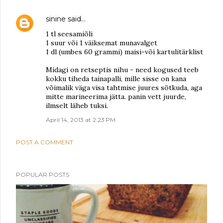
sinine
said…
1 tl seesamiõli
1 suur või 1 väiksemat munavalget
1 dl (umbes 60 grammi) maisi-või kartulitärklist
Midagi on retseptis nihu - need kogused teeb
kokku tiheda tainapalli, mille sisse on kana
võimalik väga visa tahtmise juures sõtkuda, aga
mitte marineerima jätta. panin vett juurde,
ilmselt läheb tuksi.
April 14, 2013 at 2:23 PM
POST A COMMENT
POPULAR POSTS